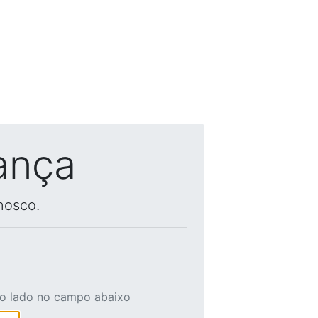
ança
nosco.
ao lado no campo abaixo