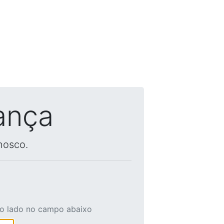
ança
nosco.
ao lado no campo abaixo