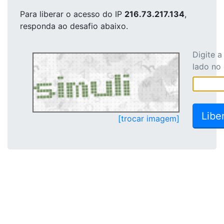
Para liberar o acesso
do IP
216.73.217.134
,
responda ao desafio abaixo.
Digite 
lado no
[trocar imagem]