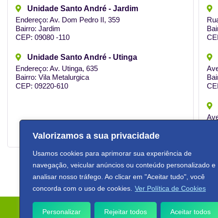
Unidade Santo André - Jardim
Endereço: Av. Dom Pedro II, 359
Rua
Bairro: Jardim
Bai
CEP: 09080 -110
CE
Unidade Santo André - Utinga
Endereço: Av. Utinga, 635
Ave
Bairro: Vila Metalurgica
Bai
CEP: 09220-610
CE
Ave
Bai
CE
Valorizamos a sua privacidade
Usamos cookies para aprimorar sua experiência de
navegação, veicular anúncios ou conteúdo personalizado e
analisar nosso tráfego. Ao clicar em "Aceitar tudo", você
concorda com o uso de cookies.
Ver Política de Cookies
Copyright © 2024 Rede Postos Req
Personalizar
Rejeitar todos
Aceitar todos