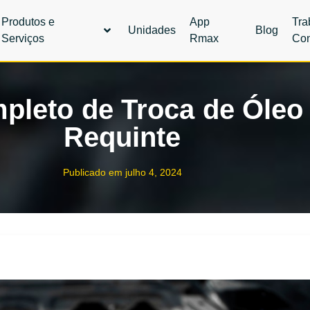
Produtos e
App
Tra
Unidades
Blog
Serviços
Rmax
Co
pleto de Troca de Óleo
Requinte
Publicado em
julho 4, 2024