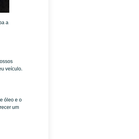
ba a
Nossos
eu veículo.
e óleo e o
erecer um