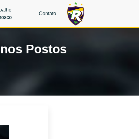
balhe
Contato
nosco
 nos Postos