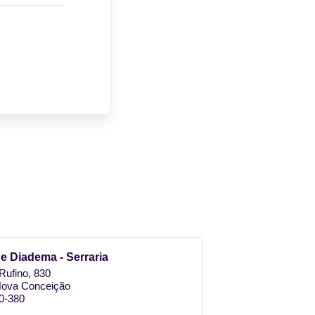
e Diadema - Serraria​
Rufino, 830
 Nova Conceição
0-380