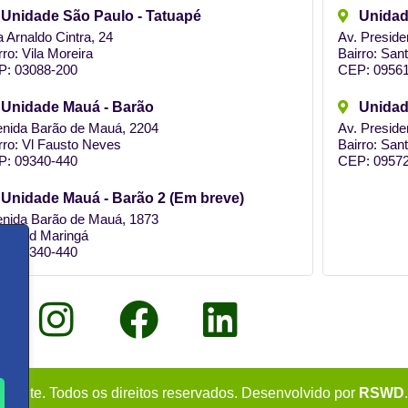
Unidade São Paulo - Tatuapé
Unidad
 Arnaldo Cintra, 24
Av. Preside
rro: Vila Moreira
Bairro: San
P: 03088-200
CEP: 09561
Unidade Mauá - Barão
Unidad
nida Barão de Mauá, 2204
Av. Preside
rro: Vl Fausto Neves
Bairro: San
P: 09340-440
CEP: 09572
Unidade Mauá - Barão 2 (Em breve)
nida Barão de Mauá, 1873
rro: Jd Maringá
P: 09340-440
uinte. Todos os direitos reservados. Desenvolvido por
RSWD
.