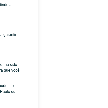
tindo a
l garantir
tenha sido
ra que você
aúde e o
 Paulo ou