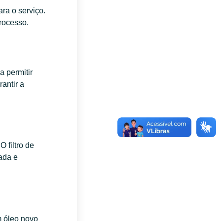
ara o serviço.
processo.
 permitir
antir a
 filtro de
ada e
m óleo novo