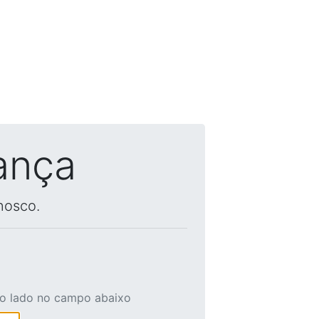
ança
nosco.
ao lado no campo abaixo