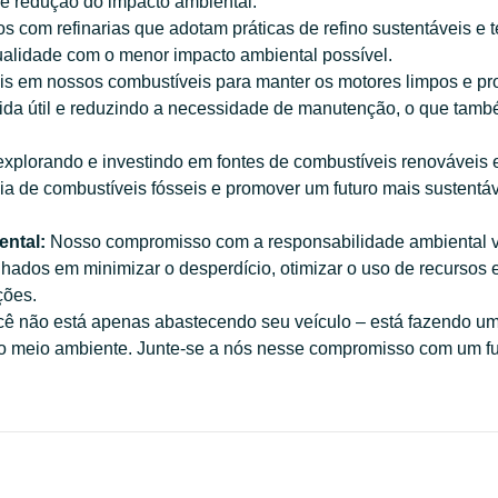
 e redução do impacto ambiental.
 com refinarias que adotam práticas de refino sustentáveis e 
ualidade com o menor impacto ambiental possível.
ais em nossos combustíveis para manter os motores limpos e pr
vida útil e reduzindo a necessidade de manutenção, o que tamb
plorando e investindo em fontes de combustíveis renováveis 
a de combustíveis fósseis e promover um futuro mais sustentáv
ntal:
Nosso compromisso com a responsabilidade ambiental v
dos em minimizar o desperdício, otimizar o uso de recursos e
ções.
cê não está apenas abastecendo seu veículo – está fazendo u
r o meio ambiente. Junte-se a nós nesse compromisso com um f