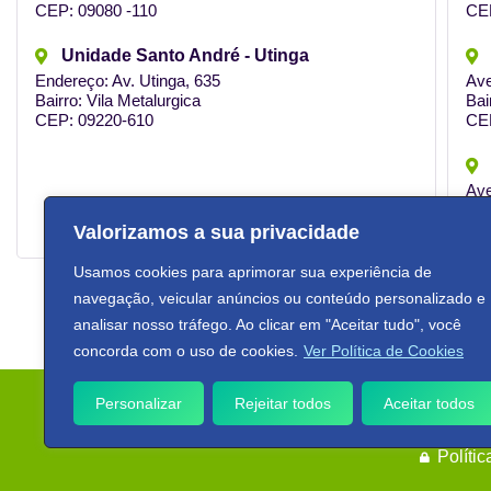
CEP: 09080 -110
CE
Unidade Santo André - Utinga
Endereço: Av. Utinga, 635
Ave
Bairro: Vila Metalurgica
Bai
CEP: 09220-610
CE
Ave
Bai
CE
Valorizamos a sua privacidade
Usamos cookies para aprimorar sua experiência de
navegação, veicular anúncios ou conteúdo personalizado e
analisar nosso tráfego. Ao clicar em "Aceitar tudo", você
concorda com o uso de cookies.
Ver Política de Cookies
Copyright © 2024 Rede Postos Req
Personalizar
Rejeitar todos
Aceitar todos
Políti