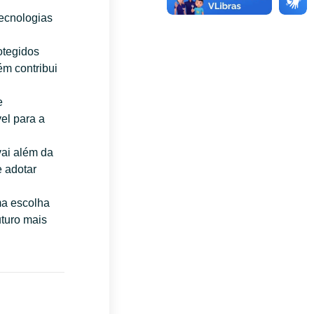
tecnologias
otegidos
ém contribui
e
el para a
ai além da
 adotar
ma escolha
uturo mais