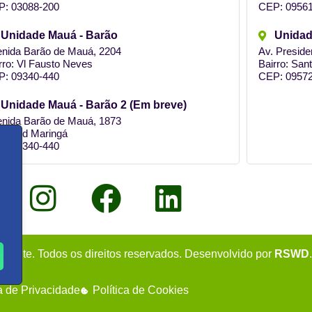
P: 03088-200
CEP: 09561
Unidade Mauá - Barão
Unidad
nida Barão de Mauá, 2204
Av. Preside
rro: Vl Fausto Neves
Bairro: San
P: 09340-440
CEP: 09572
Unidade Mauá - Barão 2 (Em breve)
nida Barão de Mauá, 1873
rro: Jd Maringá
P: 09340-440
uinte. Todos os direitos reservados. Desenvolvido por
RSWD
.
ca de Privacidade
Política de Cookies