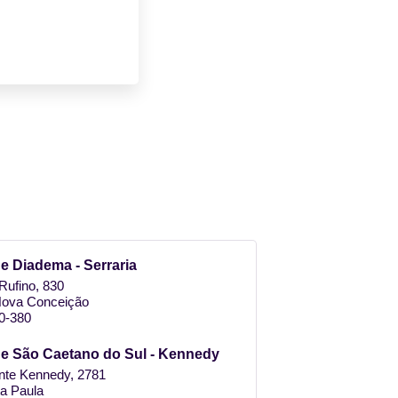
e Diadema - Serraria​
Rufino, 830
 Nova Conceição
0-380
e São Caetano do Sul - Kennedy
nte Kennedy, 2781
ta Paula