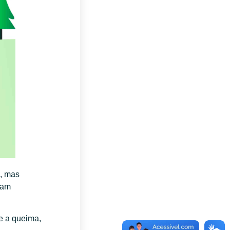
, mas
nam
e a queima,