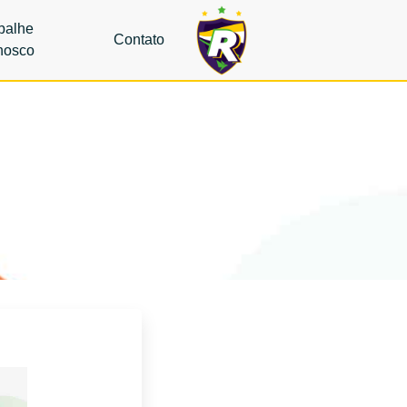
balhe
Contato
nosco
is dos Postos